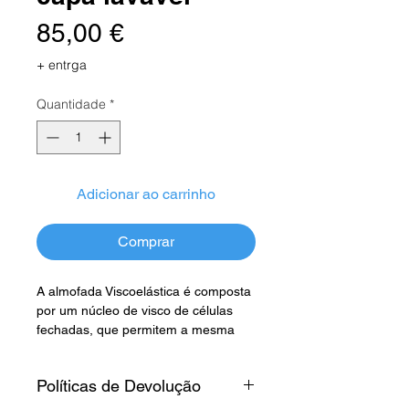
Preço
85,00 €
+ entrga
Quantidade
*
Adicionar ao carrinho
Comprar
A almofada Viscoelástica é composta
por um núcleo de visco de células
fechadas, que permitem a mesma
moldar-se suavemente à nossa
cervical colocando-a na posição
Políticas de Devolução
correta.