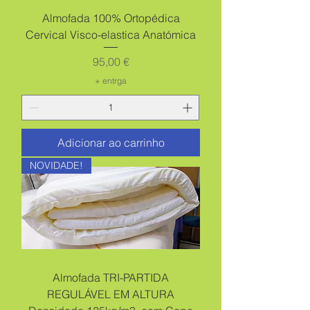
Almofada 100% Ortopédica
Cervical Visco-elastica Anatómica
Preço
95,00 €
+ entrga
Adicionar ao carrinho
NOVIDADE!
Almofada TRI-PARTIDA
REGULÁVEL EM ALTURA