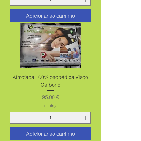
Adicionar ao carrinho
Almofada 100% ortopédica Visco
Carbono
Preço
95,00 €
+ entrga
Adicionar ao carrinho