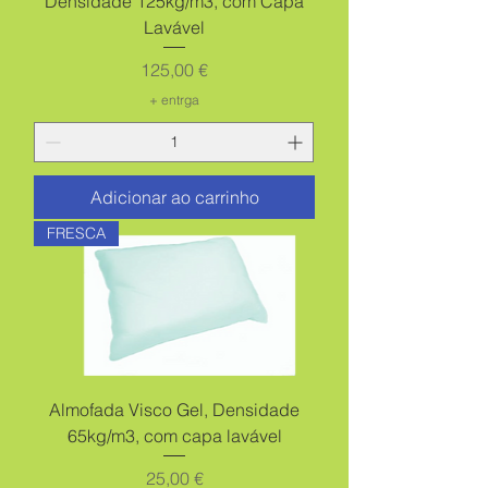
Densidade 125kg/m3, com Capa
Lavável
Preço
125,00 €
+ entrga
Adicionar ao carrinho
FRESCA
Almofada Visco Gel, Densidade
65kg/m3, com capa lavável
Preço
25,00 €