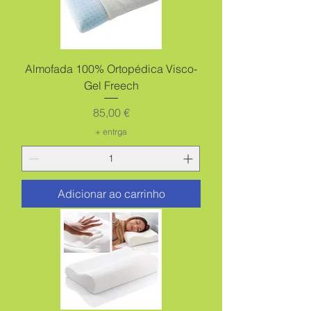
Almofada 100% Ortopédica Visco-
Gel Freech
Preço
85,00 €
+ entrga
Adicionar ao carrinho