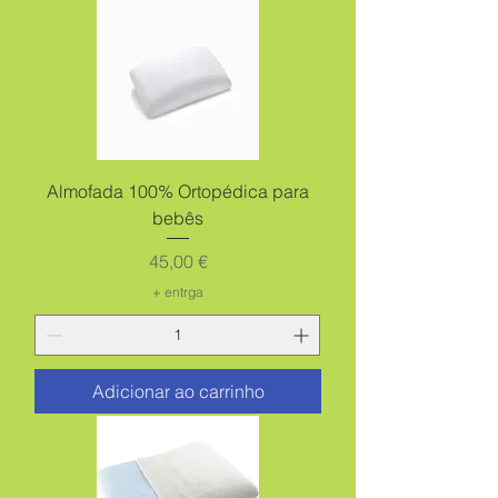
Almofada 100% Ortopédica para
bebês
Preço
45,00 €
+ entrga
Adicionar ao carrinho