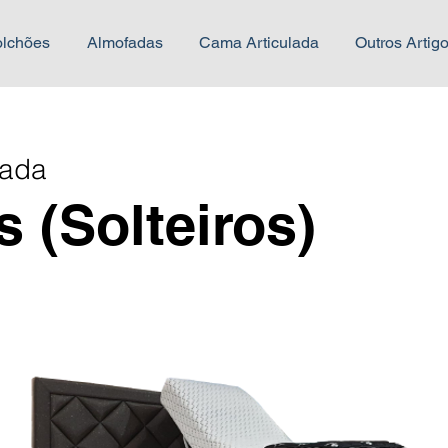
lchões
Almofadas
Cama Articulada
Outros Artig
lada
 (Solteiros)