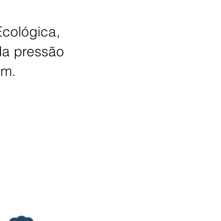
cológica,
da pressão
cm.