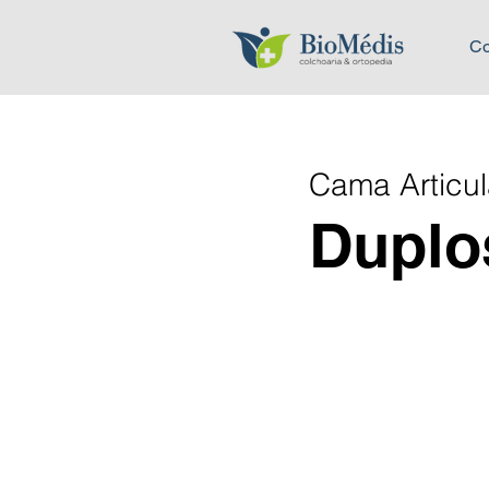
Co
Cama Articu
Duplos