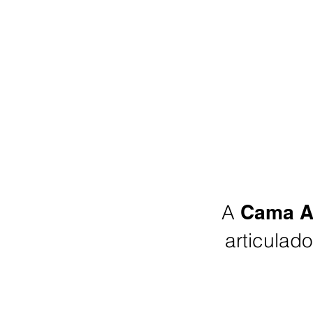
A
Cama A
articulad