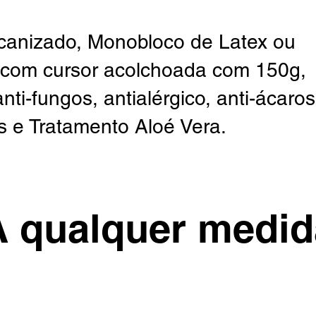
lcanizado, Monobloco de Latex ou
 com cursor acolchoada com 150g,
ti-fungos, antialérgico, anti-ácaros
as e Tratamento Aloé Vera.
A qualquer medid